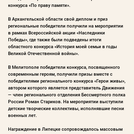
конкурса «По праву памяти».
Пароль
В Архангельской области свой диплом и приз
Заполняя данную форму вы соглашаетесь с
региональные победители получили на мероприятии
в рамках Всероссийской акции «Наследники
политикой конфиденциальности
Победы», где также были подведены итоги
сайта
областного конкурса «История моей семьи в годы
Великой Отечественной войны».
ВОЙТИ
В Мелитополе победители конкурса, посвященного
современным героям, получили призы вместе с
победителями регионального конкурса «Герои живы»,
Регистрация
Забыли пароль?
автором которого является представитель Движения
— член регионального отделения Бессмертного полка
России Роман Стариков. На мероприятии выступили
детские творческие коллективы, исполнявшие песни
военных лет.
Награждение в Липецке сопровождалось массовым