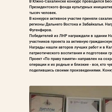
В Южно-Сахалинске конкурс проводился Бес
Президентского фонда культурных инициати
Пароль
тысяч человек.
В конкурсе активное участие приняли сахал
Заполняя данную форму вы соглашаетесь с
регионы Дальнего Востока и Забайкалья. На
политикой конфиденциальности
Фугенфиров.
Победителей из ЛНР награждали в здании Н
сайта
участников проекта за активную гражданску
Награды нашли авторов лучших работ и в Ка
патриотического воспитания и подготовки 
ВОЙТИ
Проект «По праву памяти» направлен на сох
операции и их родные и близкие - все, кто ч
поделившись своими произведениями. Конку
Регистрация
Забыли пароль?