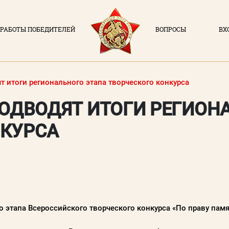
РАБОТЫ ПОБЕДИТЕЛЕЙ
ВОПРОСЫ
ВХ
ВХОД В ЛИЧН
О ПРОЕКТЕ
Логин (элек
т итоги регионального этапа творческого конкурса
НОВОСТИ
ПОДВОДЯТ ИТОГИ РЕГИОН
РАБОТЫ ПОБЕДИТЕЛЕЙ
Пароль
НКУРСА
ВОПРОСЫ
Заполняя данную форм
политикой конфиде
ВХОД В ЛК
ВОЙ
го этапа Всероссийского творческого конкурса «По праву па
Регистрация