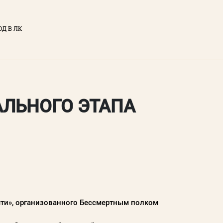
ОД В ЛК
ЫЙ КАБИНЕТ
тронная почта)
АЛЬНОГО ЭТАПА
у вы соглашаетесь с
нциальности
сайта
ТИ
мяти», организованного Бессмертным полком
Забыли пароль?