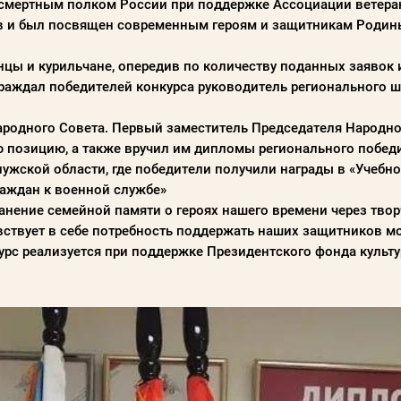
смертным полком России при поддержке Ассоциации ветера
в и был посвящен современным героям и защитникам Родины,
инцы и курильчане, опередив по количеству поданных заявок
граждал победителей конкурса руководитель регионального 
ародного Совета. Первый заместитель Председателя Народно
ю позицию, а также вручил им дипломы регионального побед
лужской области, где победители получили награды в «Учебн
граждан к военной службе»
ранение семейной памяти о героях нашего времени через тво
увствует в себе потребность поддержать наших защитников мог
рс реализуется при поддержке Президентского фонда культ