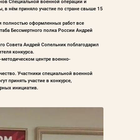
нов Специальной военной операции и
 в нём приняло участие по стране свыше 15
 и полностью оформленных работ все
штаба Бессмертного полка России Андрей
го Совета Андрей Сопельник поблагодарил
ителя конкурса.
о-методическом центре военно-
рчество. Участники специальной военной
ут принять участие в конкурсе,
урных инициатив.